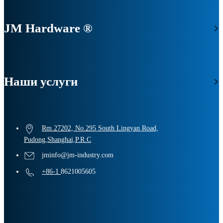
JM Hardware ®
Наши услуги
Rm.27202, No.295 South Lingyan Road,
Pudong,Shanghai,P.R.C
jminfo@jm-industry.com
+86-1
8621005605